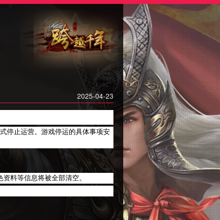
2025-04-23
正式停止运营。游戏停运的具体事项安
色资料等信息将被全部清空。