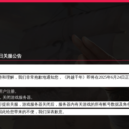
4日关服公告
和理解，我们非常抱歉地通知您，《跨越千年》即将在2025年6月24日
新用户注册。
运营，关闭游戏服务器。
行提前关服，游戏服务器关闭后，服务器内有关游戏的所有帐号数据及角
因此给您带来的不便，我们深表歉意。