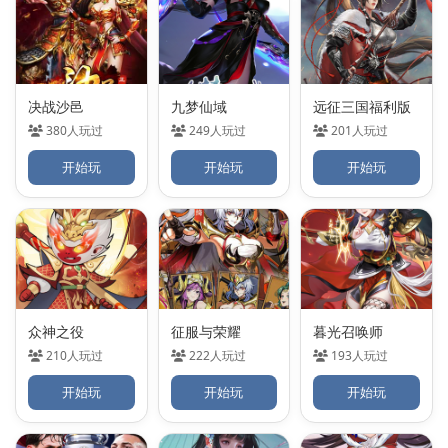
决战沙邑
九梦仙域
远征三国福利版
380人玩过
249人玩过
201人玩过
开始玩
开始玩
开始玩
众神之役
征服与荣耀
暮光召唤师
210人玩过
222人玩过
193人玩过
开始玩
开始玩
开始玩