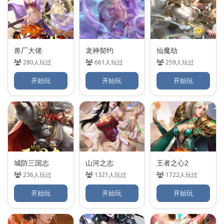
兽厂大佬
龙神契约
仙魔劫
280人玩过
661人玩过
259人玩过
开始玩
开始玩
开始玩
城防三国志
山河之志
王者之心2
236人玩过
1321人玩过
1722人玩过
开始玩
开始玩
开始玩