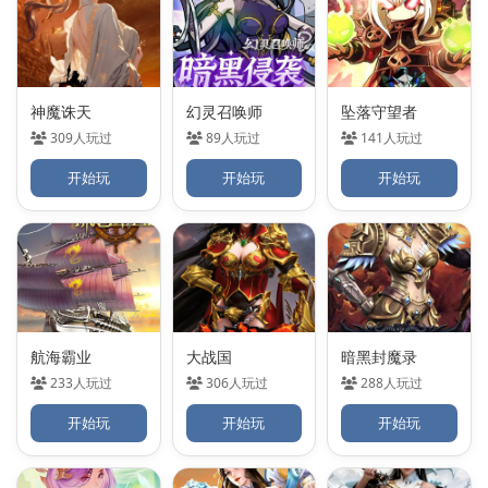
神魔诛天
幻灵召唤师
坠落守望者
309人玩过
89人玩过
141人玩过
开始玩
开始玩
开始玩
航海霸业
大战国
暗黑封魔录
233人玩过
306人玩过
288人玩过
开始玩
开始玩
开始玩