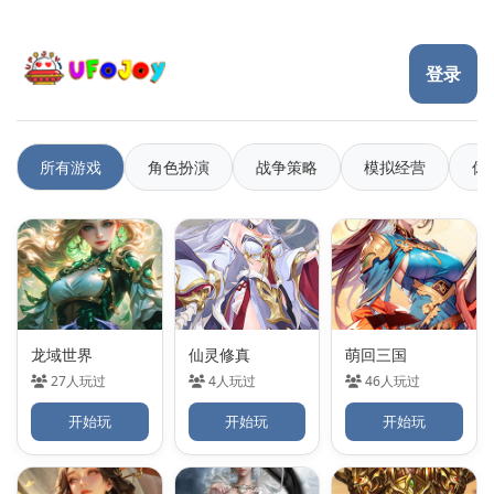
登录
所有游戏
角色扮演
战争策略
模拟经营
休
龙域世界
仙灵修真
萌回三国
27人玩过
4人玩过
46人玩过
开始玩
开始玩
开始玩