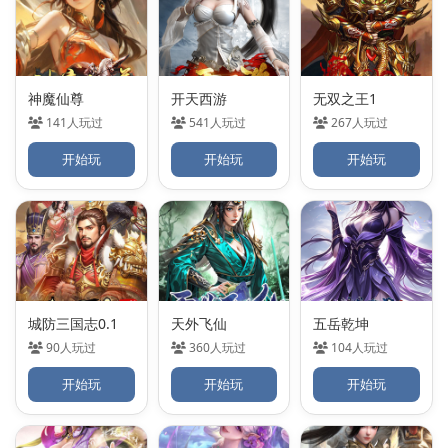
神魔仙尊
开天西游
无双之王1
141人玩过
541人玩过
267人玩过
开始玩
开始玩
开始玩
城防三国志0.1
天外飞仙
五岳乾坤
90人玩过
360人玩过
104人玩过
开始玩
开始玩
开始玩