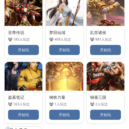
至尊传说
梦回仙域
乱世诸侯
185人玩过
409人玩过
981人玩过
开始玩
开始玩
开始玩
盗墓笔记
钢铁力量
铜雀三国
163人玩过
1人玩过
2人玩过
开始玩
开始玩
开始玩