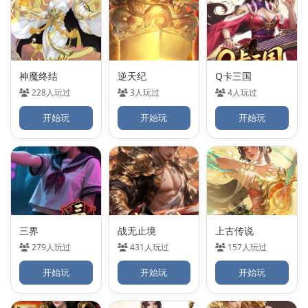
神魔终结
逆天纪
Q卡三国
228人玩过
3人玩过
4人玩过
开始玩
开始玩
开始玩
三界
战无止境
上古传说
279人玩过
431人玩过
157人玩过
开始玩
开始玩
开始玩